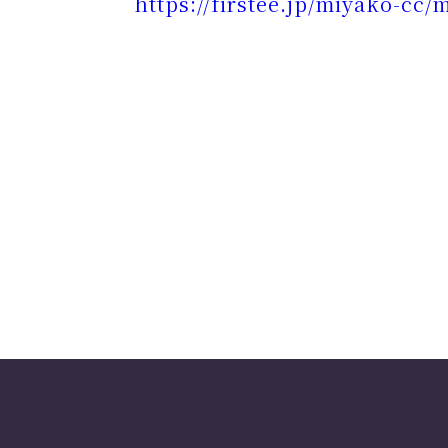
https://firstee.jp/miyako-cc/